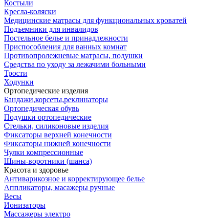
Костыли
Кресла-коляски
Медицинские матрасы для функциональных кроватей
Подъемники для инвалидов
Постельное белье и принадлежности
Приспособления для ванных комнат
Противопролежневые матрасы, подушки
Средства по уходу за лежачими больными
Трости
Ходунки
Ортопедические изделия
Бандажи,корсеты,реклинаторы
Ортопедическая обувь
Подушки ортопедические
Стельки, силиконовые изделия
Фиксаторы верхней конечности
Фиксаторы нижней конечности
Чулки компрессионные
Шины-воротники (шанса)
Красота и здоровье
Антиварикозное и корректирующее белье
Аппликаторы, масажеры ручные
Весы
Ионизаторы
Массажеры электро