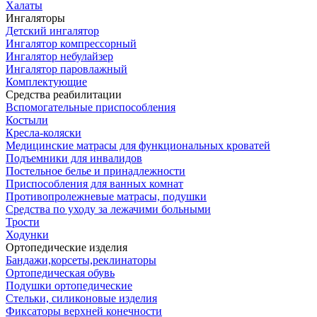
Халаты
Ингаляторы
Детский ингалятор
Ингалятор компрессорный
Ингалятор небулайзер
Ингалятор паровлажный
Комплектующие
Средства реабилитации
Вспомогательные приспособления
Костыли
Кресла-коляски
Медицинские матрасы для функциональных кроватей
Подъемники для инвалидов
Постельное белье и принадлежности
Приспособления для ванных комнат
Противопролежневые матрасы, подушки
Средства по уходу за лежачими больными
Трости
Ходунки
Ортопедические изделия
Бандажи,корсеты,реклинаторы
Ортопедическая обувь
Подушки ортопедические
Стельки, силиконовые изделия
Фиксаторы верхней конечности