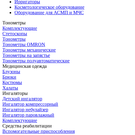
Ирригаторы
Косметологическое оборудование
Оборудование для АСМП и МЧС
Тонометры
Комплектующие
Стетоскопы
Тонометры
Тонометры OMRON
Тонометры механические
Тонометры на запястье
Тонометры полуавтоматические
Медицинская одежда
Блузоны
Брюки
Костюмы
Халаты
Ингаляторы
Детский ингалятор
Ингалятор компрессорный
Ингалятор небулайзер
Ингалятор паровлажный
Комплектующие
Средства реабилитации
Вспомогательные приспособления