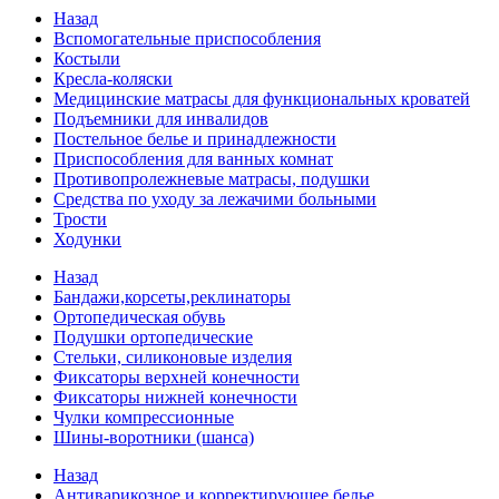
Назад
Вспомогательные приспособления
Костыли
Кресла-коляски
Медицинские матрасы для функциональных кроватей
Подъемники для инвалидов
Постельное белье и принадлежности
Приспособления для ванных комнат
Противопролежневые матрасы, подушки
Средства по уходу за лежачими больными
Трости
Ходунки
Назад
Бандажи,корсеты,реклинаторы
Ортопедическая обувь
Подушки ортопедические
Стельки, силиконовые изделия
Фиксаторы верхней конечности
Фиксаторы нижней конечности
Чулки компрессионные
Шины-воротники (шанса)
Назад
Антиварикозное и корректирующее белье