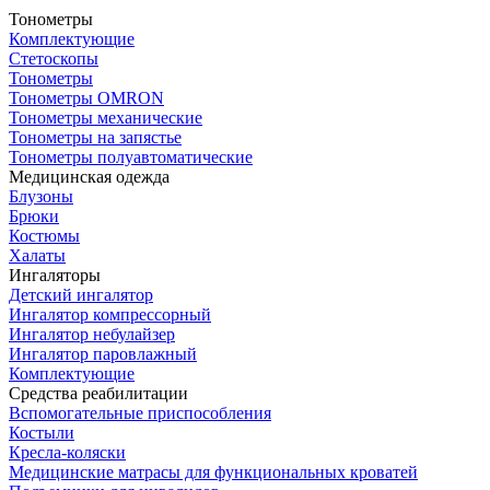
Тонометры
Комплектующие
Стетоскопы
Тонометры
Тонометры OMRON
Тонометры механические
Тонометры на запястье
Тонометры полуавтоматические
Медицинская одежда
Блузоны
Брюки
Костюмы
Халаты
Ингаляторы
Детский ингалятор
Ингалятор компрессорный
Ингалятор небулайзер
Ингалятор паровлажный
Комплектующие
Средства реабилитации
Вспомогательные приспособления
Костыли
Кресла-коляски
Медицинские матрасы для функциональных кроватей