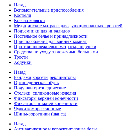
Назад
Вспомогательные приспособления
Костыли
Кресла-коляски
Медицинские матрасы для функциональных кроватей
Подъемники для инвалидов
Постельное белье и принадлежности
Приспособления для ванных комнат
Противопролежневые матрасы, подушки
Средства по уходу за лежачими больными
Трости
Ходунки
Назад
Бандажи,корсеты,реклинаторы
Ортопедическая обувь
Подушки ортопедические
Стельки, силиконовые изделия
Фиксаторы верхней конечности
Фиксаторы нижней конечности
Чулки компрессионные
Шины-воротники (шанса)
Назад
Антиварикозное и корректирующее белье