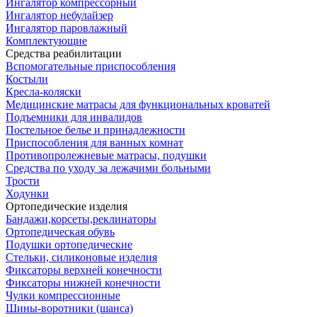
Ингалятор компрессорный
Ингалятор небулайзер
Ингалятор паровлажный
Комплектующие
Средства реабилитации
Вспомогательные приспособления
Костыли
Кресла-коляски
Медицинские матрасы для функциональных кроватей
Подъемники для инвалидов
Постельное белье и принадлежности
Приспособления для ванных комнат
Противопролежневые матрасы, подушки
Средства по уходу за лежачими больными
Трости
Ходунки
Ортопедические изделия
Бандажи,корсеты,реклинаторы
Ортопедическая обувь
Подушки ортопедические
Стельки, силиконовые изделия
Фиксаторы верхней конечности
Фиксаторы нижней конечности
Чулки компрессионные
Шины-воротники (шанса)