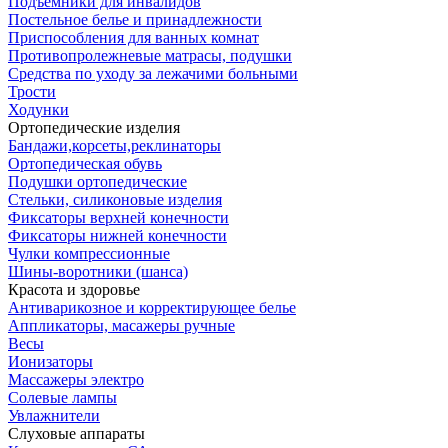
Подъемники для инвалидов
Постельное белье и принадлежности
Приспособления для ванных комнат
Противопролежневые матрасы, подушки
Средства по уходу за лежачими больными
Трости
Ходунки
Ортопедические изделия
Бандажи,корсеты,реклинаторы
Ортопедическая обувь
Подушки ортопедические
Стельки, силиконовые изделия
Фиксаторы верхней конечности
Фиксаторы нижней конечности
Чулки компрессионные
Шины-воротники (шанса)
Красота и здоровье
Антиварикозное и корректирующее белье
Аппликаторы, масажеры ручные
Весы
Ионизаторы
Массажеры электро
Солевые лампы
Увлажнители
Слуховые аппараты