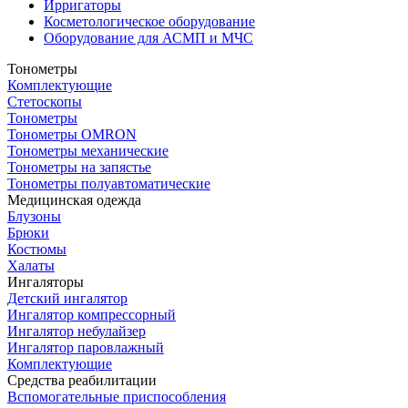
Ирригаторы
Косметологическое оборудование
Оборудование для АСМП и МЧС
Тонометры
Комплектующие
Стетоскопы
Тонометры
Тонометры OMRON
Тонометры механические
Тонометры на запястье
Тонометры полуавтоматические
Медицинская одежда
Блузоны
Брюки
Костюмы
Халаты
Ингаляторы
Детский ингалятор
Ингалятор компрессорный
Ингалятор небулайзер
Ингалятор паровлажный
Комплектующие
Средства реабилитации
Вспомогательные приспособления