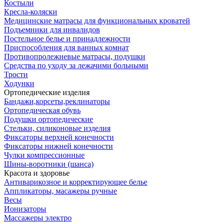
Костыли
Кресла-коляски
Медицинские матрасы для функциональных кроватей
Подъемники для инвалидов
Постельное белье и принадлежности
Приспособления для ванных комнат
Противопролежневые матрасы, подушки
Средства по уходу за лежачими больными
Трости
Ходунки
Ортопедические изделия
Бандажи,корсеты,реклинаторы
Ортопедическая обувь
Подушки ортопедические
Стельки, силиконовые изделия
Фиксаторы верхней конечности
Фиксаторы нижней конечности
Чулки компрессионные
Шины-воротники (шанса)
Красота и здоровье
Антиварикозное и корректирующее белье
Аппликаторы, масажеры ручные
Весы
Ионизаторы
Массажеры электро