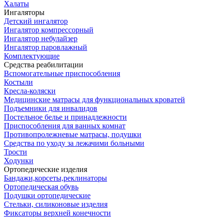
Халаты
Ингаляторы
Детский ингалятор
Ингалятор компрессорный
Ингалятор небулайзер
Ингалятор паровлажный
Комплектующие
Средства реабилитации
Вспомогательные приспособления
Костыли
Кресла-коляски
Медицинские матрасы для функциональных кроватей
Подъемники для инвалидов
Постельное белье и принадлежности
Приспособления для ванных комнат
Противопролежневые матрасы, подушки
Средства по уходу за лежачими больными
Трости
Ходунки
Ортопедические изделия
Бандажи,корсеты,реклинаторы
Ортопедическая обувь
Подушки ортопедические
Стельки, силиконовые изделия
Фиксаторы верхней конечности