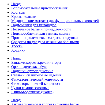
Назад
Вспомогательные приспособления
Костыли
Кресла-коляски
Медицинские матрасы для функциональных кроватей
Подъемники для инвалидов
Постельное белье и принадлежности
Приспособления для ванных комнат
Противопролежневые матрасы, подушки
Средства по уходу за лежачими больными
Трости
Ходунки
Назад
Бандажи,корсеты,реклинаторы
Ортопедическая обувь
Подушки ортопедические
Стельки, силиконовые изделия
Фиксаторы верхней конечности
Фиксаторы нижней конечности
Чулки компрессионные
Шины-воротники (шанса)
Назад
Антиварикозное и корректирующее белье