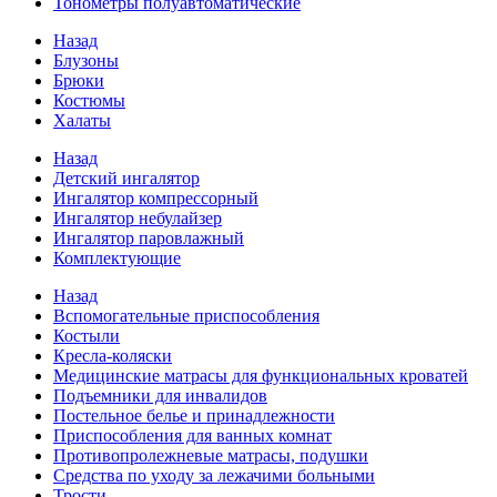
Тонометры полуавтоматические
Назад
Блузоны
Брюки
Костюмы
Халаты
Назад
Детский ингалятор
Ингалятор компрессорный
Ингалятор небулайзер
Ингалятор паровлажный
Комплектующие
Назад
Вспомогательные приспособления
Костыли
Кресла-коляски
Медицинские матрасы для функциональных кроватей
Подъемники для инвалидов
Постельное белье и принадлежности
Приспособления для ванных комнат
Противопролежневые матрасы, подушки
Средства по уходу за лежачими больными
Трости