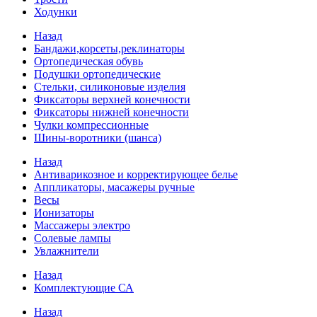
Ходунки
Назад
Бандажи,корсеты,реклинаторы
Ортопедическая обувь
Подушки ортопедические
Стельки, силиконовые изделия
Фиксаторы верхней конечности
Фиксаторы нижней конечности
Чулки компрессионные
Шины-воротники (шанса)
Назад
Антиварикозное и корректирующее белье
Аппликаторы, масажеры ручные
Весы
Ионизаторы
Массажеры электро
Солевые лампы
Увлажнители
Назад
Комплектующие СА
Назад