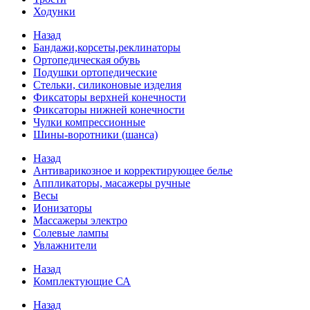
Ходунки
Назад
Бандажи,корсеты,реклинаторы
Ортопедическая обувь
Подушки ортопедические
Стельки, силиконовые изделия
Фиксаторы верхней конечности
Фиксаторы нижней конечности
Чулки компрессионные
Шины-воротники (шанса)
Назад
Антиварикозное и корректирующее белье
Аппликаторы, масажеры ручные
Весы
Ионизаторы
Массажеры электро
Солевые лампы
Увлажнители
Назад
Комплектующие СА
Назад