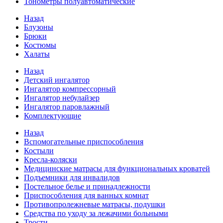
Тонометры полуавтоматические
Назад
Блузоны
Брюки
Костюмы
Халаты
Назад
Детский ингалятор
Ингалятор компрессорный
Ингалятор небулайзер
Ингалятор паровлажный
Комплектующие
Назад
Вспомогательные приспособления
Костыли
Кресла-коляски
Медицинские матрасы для функциональных кроватей
Подъемники для инвалидов
Постельное белье и принадлежности
Приспособления для ванных комнат
Противопролежневые матрасы, подушки
Средства по уходу за лежачими больными
Трости