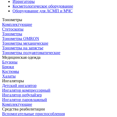
Ирригаторы
Косметологическое оборудование
Оборудование для АСМП и МЧС
Тонометры
Комплектующие
Стетоскопы
Тонометры
Тонометры OMRON
Тонометры механические
Тонометры на запястье
Тонометры полуавтоматические
Медицинская одежда
Блузоны
Брюки
Костюмы
Халаты
Ингаляторы
Детский ингалятор
Ингалятор компрессорный
Ингалятор небулайзер
Ингалятор паровлажный
Комплектующие
Средства реабилитации
Вспомогательные приспособления