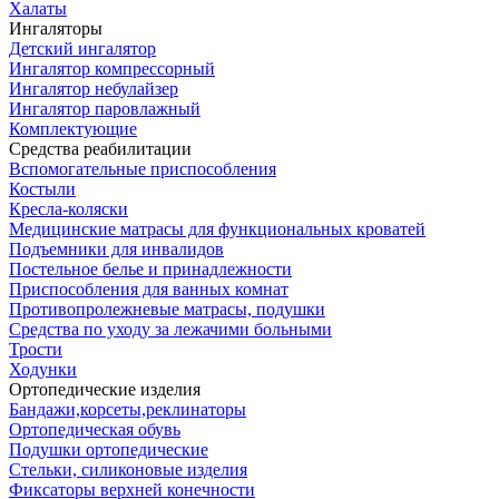
Халаты
Ингаляторы
Детский ингалятор
Ингалятор компрессорный
Ингалятор небулайзер
Ингалятор паровлажный
Комплектующие
Средства реабилитации
Вспомогательные приспособления
Костыли
Кресла-коляски
Медицинские матрасы для функциональных кроватей
Подъемники для инвалидов
Постельное белье и принадлежности
Приспособления для ванных комнат
Противопролежневые матрасы, подушки
Средства по уходу за лежачими больными
Трости
Ходунки
Ортопедические изделия
Бандажи,корсеты,реклинаторы
Ортопедическая обувь
Подушки ортопедические
Стельки, силиконовые изделия
Фиксаторы верхней конечности