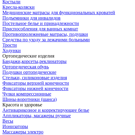
Костыли
Кресла-коляски
Медицинские матрасы для функциональных кроватей
Подъемники для инвалидов
Постельное белье и принадлежности
Приспособления для ванных комнат
Противопролежневые матрасы, подушки
Средства по уходу за лежачими больными
Трости
Ходунки
Ортопедические изделия
Бандажи,корсеты,реклинаторы
Ортопедическая обувь
Подушки ортопедические
Стельки, силиконовые изделия
Фиксаторы верхней конечности
Фиксаторы нижней конечности
Чулки компрессионные
Шины-воротники (шанса)
Красота и здоровье
Антиварикозное и корректирующее белье
Аппликаторы, масажеры ручные
Весы
Ионизаторы
Массажеры электро