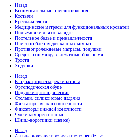
Назад
Вспомогательные приспособления
Костыли
Кресла-коляски
Медицинские матрасы для функциональных кроватей
Подъемники для инвалидов
Постельное белье и принадлежности
Приспособления для ванных комнат
Противопролежневые матрасы, подушки
Средства по уходу за лежачими больными
Трости
Ходунки
Назад
Бандажи,корсеты,реклинаторы
Ортопедическая обувь
Подушки ортопедические
Стельки, силиконовые изделия
Фиксаторы верхней конечности
Фиксаторы нижней конечности
Чулки компрессионные
Шины-воротники (шанса)
Назад
Антиварикозное и корректирующее белье