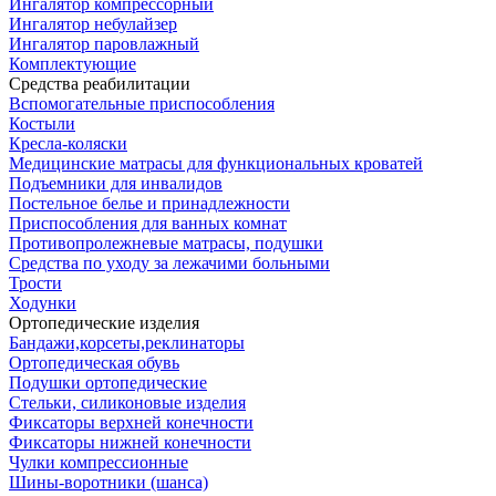
Ингалятор компрессорный
Ингалятор небулайзер
Ингалятор паровлажный
Комплектующие
Средства реабилитации
Вспомогательные приспособления
Костыли
Кресла-коляски
Медицинские матрасы для функциональных кроватей
Подъемники для инвалидов
Постельное белье и принадлежности
Приспособления для ванных комнат
Противопролежневые матрасы, подушки
Средства по уходу за лежачими больными
Трости
Ходунки
Ортопедические изделия
Бандажи,корсеты,реклинаторы
Ортопедическая обувь
Подушки ортопедические
Стельки, силиконовые изделия
Фиксаторы верхней конечности
Фиксаторы нижней конечности
Чулки компрессионные
Шины-воротники (шанса)