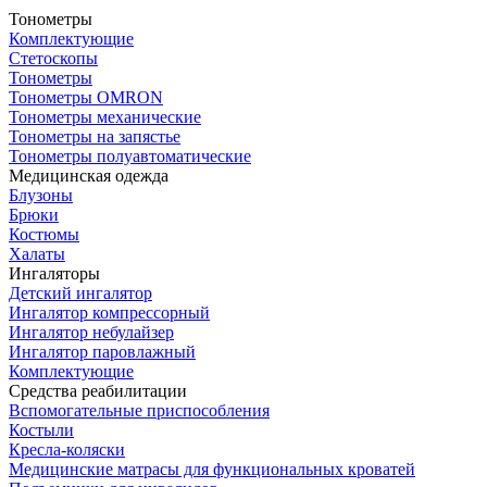
Тонометры
Комплектующие
Стетоскопы
Тонометры
Тонометры OMRON
Тонометры механические
Тонометры на запястье
Тонометры полуавтоматические
Медицинская одежда
Блузоны
Брюки
Костюмы
Халаты
Ингаляторы
Детский ингалятор
Ингалятор компрессорный
Ингалятор небулайзер
Ингалятор паровлажный
Комплектующие
Средства реабилитации
Вспомогательные приспособления
Костыли
Кресла-коляски
Медицинские матрасы для функциональных кроватей