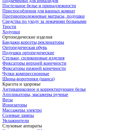
Подъемники для инвалидов
Постельное белье и принадлежности
Приспособления для ванных комнат
Противопролежневые матрасы, подушки
Средства по уходу за лежачими больными
Трости
Ходунки
Ортопедические изделия
Бандажи,корсеты,реклинаторы
Ортопедическая обувь
Подушки ортопедические
Стельки, силиконовые изделия
Фиксаторы верхней конечности
Фиксаторы нижней конечности
Чулки компрессионные
Шины-воротники (шанса)
Красота и здоровье
Антиварикозное и корректирующее белье
Аппликаторы, масажеры ручные
Весы
Ионизаторы
Массажеры электро
Солевые лампы
Увлажнители
Слуховые аппараты