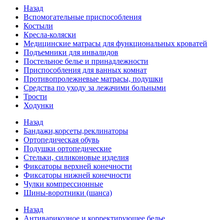
Назад
Вспомогательные приспособления
Костыли
Кресла-коляски
Медицинские матрасы для функциональных кроватей
Подъемники для инвалидов
Постельное белье и принадлежности
Приспособления для ванных комнат
Противопролежневые матрасы, подушки
Средства по уходу за лежачими больными
Трости
Ходунки
Назад
Бандажи,корсеты,реклинаторы
Ортопедическая обувь
Подушки ортопедические
Стельки, силиконовые изделия
Фиксаторы верхней конечности
Фиксаторы нижней конечности
Чулки компрессионные
Шины-воротники (шанса)
Назад
Антиварикозное и корректирующее белье