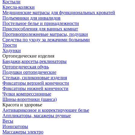
Костыли
Кресла-коляски
Медицинские матрасы для функциональных кроватей
Подъемники для инвалидов
Постельное белье и принадлежности
Приспособления для ванных комнат
Противопролежневые матрасы, подушки
Средства по уходу за лежачими больными
Трости
Ходунки
Ортопедические изделия
Бандажи,корсеты,реклинаторы
Ортопедическая обувь
Подушки ортопедические
Стельки, силиконовые изделия
Фиксаторы верхней конечности
Фиксаторы нижней конечности
Чулки компрессионные
Шины-воротники (шанса)
Красота и здоровье
Антиварикозное и корректирующее белье
Аппликаторы, масажеры ручные
Весы
Ионизаторы
Массажеры электро