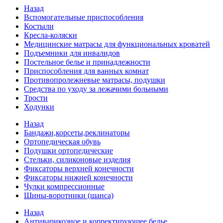
Назад
Вспомогательные приспособления
Костыли
Кресла-коляски
Медицинские матрасы для функциональных кроватей
Подъемники для инвалидов
Постельное белье и принадлежности
Приспособления для ванных комнат
Противопролежневые матрасы, подушки
Средства по уходу за лежачими больными
Трости
Ходунки
Назад
Бандажи,корсеты,реклинаторы
Ортопедическая обувь
Подушки ортопедические
Стельки, силиконовые изделия
Фиксаторы верхней конечности
Фиксаторы нижней конечности
Чулки компрессионные
Шины-воротники (шанса)
Назад
Антиварикозное и корректирующее белье