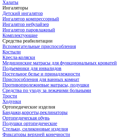
Халаты
Ингаляторы
Детский ингалятор
Ингалятор компрессорный
Ингалятор небулайзер
Ингалятор паровлажный
Комплектующие
Средства реабилитации
Вспомогательные приспособления
Костыли
Кресла-коляски
Медицинские матрасы для функциональных кроватей
Подъемники для инвалидов
Постельное белье и принадлежности
Приспособления для ванных комнат
Противопролежневые матрасы, подушки
Средства по уходу за лежачими больными
Трости
Ходунки
Ортопедические изделия
Бандажи,корсеты,реклинаторы
Ортопедическая обувь
Подушки ортопедические
Стельки, силиконовые изделия
Фиксаторы верхней конечности