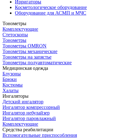
Ирригаторы
Косметологическое оборудование
Оборудование для АСМП и МЧС
Тонометры
Комплектующие
Стетоскопы
Тонометры
Тонометры OMRON
Тонометры механические
Тонометры на запястье
Тонометры полуавтоматические
Медицинская одежда
Блузоны
Брюки
Костюмы
Халаты
Ингаляторы
Детский ингалятор
Ингалятор компрессорный
Ингалятор небулайзер
Ингалятор паровлажный
Комплектующие
Средства реабилитации
Вспомогательные приспособления