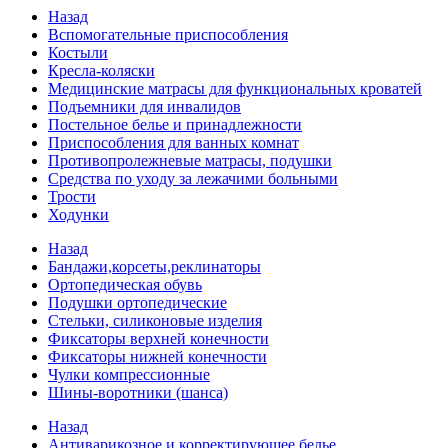
Назад
Вспомогательные приспособления
Костыли
Кресла-коляски
Медицинские матрасы для функциональных кроватей
Подъемники для инвалидов
Постельное белье и принадлежности
Приспособления для ванных комнат
Противопролежневые матрасы, подушки
Средства по уходу за лежачими больными
Трости
Ходунки
Назад
Бандажи,корсеты,реклинаторы
Ортопедическая обувь
Подушки ортопедические
Стельки, силиконовые изделия
Фиксаторы верхней конечности
Фиксаторы нижней конечности
Чулки компрессионные
Шины-воротники (шанса)
Назад
Антиварикозное и корректирующее белье