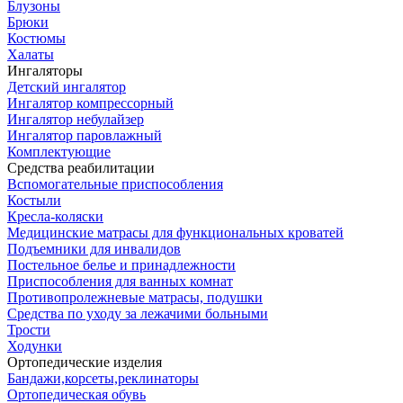
Блузоны
Брюки
Костюмы
Халаты
Ингаляторы
Детский ингалятор
Ингалятор компрессорный
Ингалятор небулайзер
Ингалятор паровлажный
Комплектующие
Средства реабилитации
Вспомогательные приспособления
Костыли
Кресла-коляски
Медицинские матрасы для функциональных кроватей
Подъемники для инвалидов
Постельное белье и принадлежности
Приспособления для ванных комнат
Противопролежневые матрасы, подушки
Средства по уходу за лежачими больными
Трости
Ходунки
Ортопедические изделия
Бандажи,корсеты,реклинаторы
Ортопедическая обувь