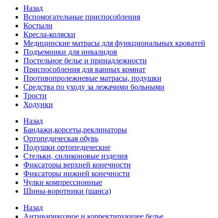
Назад
Вспомогательные приспособления
Костыли
Кресла-коляски
Медицинские матрасы для функциональных кроватей
Подъемники для инвалидов
Постельное белье и принадлежности
Приспособления для ванных комнат
Противопролежневые матрасы, подушки
Средства по уходу за лежачими больными
Трости
Ходунки
Назад
Бандажи,корсеты,реклинаторы
Ортопедическая обувь
Подушки ортопедические
Стельки, силиконовые изделия
Фиксаторы верхней конечности
Фиксаторы нижней конечности
Чулки компрессионные
Шины-воротники (шанса)
Назад
Антиварикозное и корректирующее белье