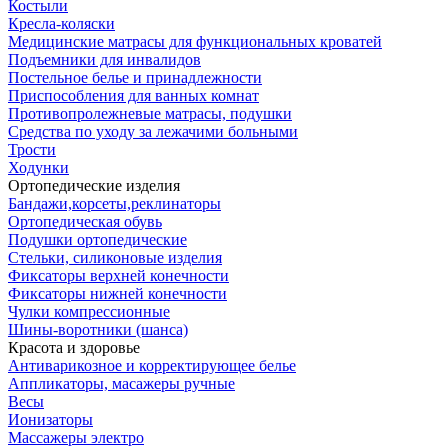
Костыли
Кресла-коляски
Медицинские матрасы для функциональных кроватей
Подъемники для инвалидов
Постельное белье и принадлежности
Приспособления для ванных комнат
Противопролежневые матрасы, подушки
Средства по уходу за лежачими больными
Трости
Ходунки
Ортопедические изделия
Бандажи,корсеты,реклинаторы
Ортопедическая обувь
Подушки ортопедические
Стельки, силиконовые изделия
Фиксаторы верхней конечности
Фиксаторы нижней конечности
Чулки компрессионные
Шины-воротники (шанса)
Красота и здоровье
Антиварикозное и корректирующее белье
Аппликаторы, масажеры ручные
Весы
Ионизаторы
Массажеры электро