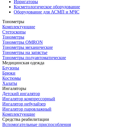
Ирригаторы
Косметологическое оборудование
Оборудование для АСМП и МЧС
Тонометры
Комплектующие
Стетоскопы
Тонометры
Тонометры OMRON
Тонометры механические
Тонометры на запястье
Тонометры полуавтоматические
Медицинская одежда
Блузоны
Брюки
Костюмы
Халаты
Ингаляторы
Детский ингалятор
Ингалятор компрессорный
Ингалятор небулайзер
Ингалятор паровлажный
Комплектующие
Средства реабилитации
Вспомогательные приспособления