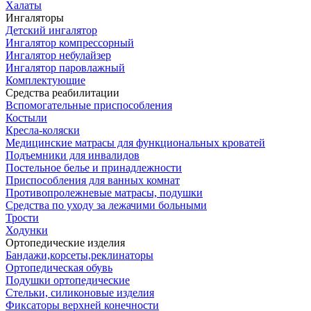
Халаты
Ингаляторы
Детский ингалятор
Ингалятор компрессорный
Ингалятор небулайзер
Ингалятор паровлажный
Комплектующие
Средства реабилитации
Вспомогательные приспособления
Костыли
Кресла-коляски
Медицинские матрасы для функциональных кроватей
Подъемники для инвалидов
Постельное белье и принадлежности
Приспособления для ванных комнат
Противопролежневые матрасы, подушки
Средства по уходу за лежачими больными
Трости
Ходунки
Ортопедические изделия
Бандажи,корсеты,реклинаторы
Ортопедическая обувь
Подушки ортопедические
Стельки, силиконовые изделия
Фиксаторы верхней конечности