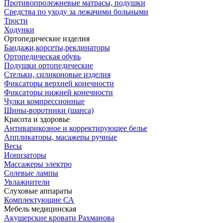
Противопролежневые матрасы, подушки
Средства по уходу за лежачими больными
Трости
Ходунки
Ортопедические изделия
Бандажи,корсеты,реклинаторы
Ортопедическая обувь
Подушки ортопедические
Стельки, силиконовые изделия
Фиксаторы верхней конечности
Фиксаторы нижней конечности
Чулки компрессионные
Шины-воротники (шанса)
Красота и здоровье
Антиварикозное и корректирующее белье
Аппликаторы, масажеры ручные
Весы
Ионизаторы
Массажеры электро
Солевые лампы
Увлажнители
Слуховые аппараты
Комплектующие СА
Мебель медицинская
Акушерские кровати Рахманова