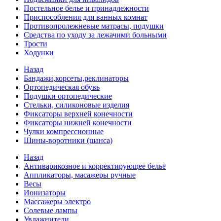
Постельное белье и принадлежности
Приспособления для ванных комнат
Противопролежневые матрасы, подушки
Средства по уходу за лежачими больными
Трости
Ходунки
Назад
Бандажи,корсеты,реклинаторы
Ортопедическая обувь
Подушки ортопедические
Стельки, силиконовые изделия
Фиксаторы верхней конечности
Фиксаторы нижней конечности
Чулки компрессионные
Шины-воротники (шанса)
Назад
Антиварикозное и корректирующее белье
Аппликаторы, масажеры ручные
Весы
Ионизаторы
Массажеры электро
Солевые лампы
Увлажнители