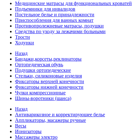
Медицинские матрасы для функциональных кроватей
Подъемники для инвалидов
Постельное белье и принадлежности
Приспособления для ванных комнат
Противопролежневые матрасы, подушки
Средства по уходу за лежачими больными
Трости
Ходунки
Назад
Бандажи,корсеты,реклинаторы
Ортопедическая обувь
Подушки ортопедические
Стельки, силиконовые изделия
Фиксаторы верхней конечности
Фиксаторы нижней конечности
Чулки компрессионные
Шины-воротники (шанса)
Назад
Антиварикозное и корректирующее белье
Аппликаторы, масажеры ручные
Весы
Ионизаторы
Массажеры электро