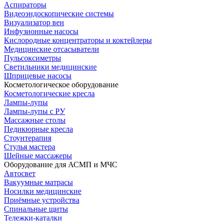
Аспираторы
Видеоэндоскопические системы
Визуализатор вен
Инфузионные насосы
Кислородные концентраторы и коктейлеры
Медицинские отсасыватели
Пульсоксиметры
Светильники медицинские
Шприцевые насосы
Косметологическое оборудование
Косметологические кресла
Лампы-лупы
Лампы-лупы с РУ
Массажные столы
Педикюрные кресла
Стоунтерапия
Стулья мастера
Шейные массажеры
Оборудование для АСМП и МЧС
Автосвет
Вакуумные матрасы
Носилки медицинские
Приёмные устройства
Спинальные щиты
Тележки-каталки