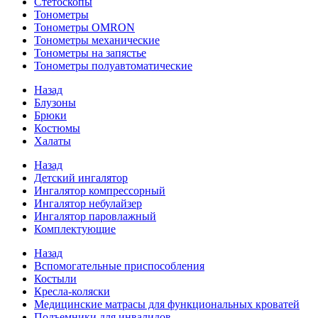
Стетоскопы
Тонометры
Тонометры OMRON
Тонометры механические
Тонометры на запястье
Тонометры полуавтоматические
Назад
Блузоны
Брюки
Костюмы
Халаты
Назад
Детский ингалятор
Ингалятор компрессорный
Ингалятор небулайзер
Ингалятор паровлажный
Комплектующие
Назад
Вспомогательные приспособления
Костыли
Кресла-коляски
Медицинские матрасы для функциональных кроватей
Подъемники для инвалидов