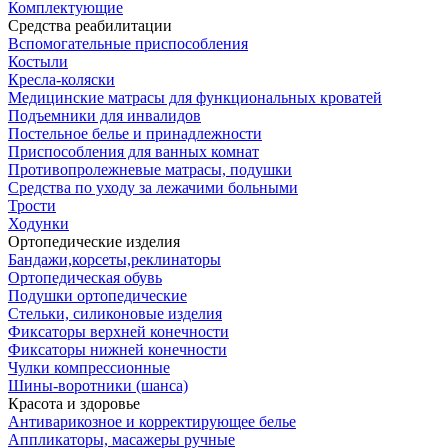
Комплектующие
Средства реабилитации
Вспомогательные приспособления
Костыли
Кресла-коляски
Медицинские матрасы для функциональных кроватей
Подъемники для инвалидов
Постельное белье и принадлежности
Приспособления для ванных комнат
Противопролежневые матрасы, подушки
Средства по уходу за лежачими больными
Трости
Ходунки
Ортопедические изделия
Бандажи,корсеты,реклинаторы
Ортопедическая обувь
Подушки ортопедические
Стельки, силиконовые изделия
Фиксаторы верхней конечности
Фиксаторы нижней конечности
Чулки компрессионные
Шины-воротники (шанса)
Красота и здоровье
Антиварикозное и корректирующее белье
Аппликаторы, масажеры ручные