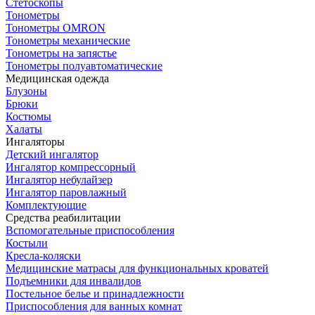
Стетоскопы
Тонометры
Тонометры OMRON
Тонометры механические
Тонометры на запястье
Тонометры полуавтоматические
Медицинская одежда
Блузоны
Брюки
Костюмы
Халаты
Ингаляторы
Детский ингалятор
Ингалятор компрессорный
Ингалятор небулайзер
Ингалятор паровлажный
Комплектующие
Средства реабилитации
Вспомогательные приспособления
Костыли
Кресла-коляски
Медицинские матрасы для функциональных кроватей
Подъемники для инвалидов
Постельное белье и принадлежности
Приспособления для ванных комнат