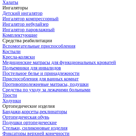
Халаты
Ингаляторы
Детский ингалятор
Ингалятор компрессорный
Ингалятор небулайзер
Ингалятор паровлажный
Комплектующие
Средства реабилитации
Вспомогательные приспособления
Костыли
Кресла-коляски
Медицинские матрасы для функциональных кроватей
Подъемники для инвалидов
Постельное белье и принадлежности
Приспособления для ванных комнат
Противопролежневые матрасы, подушки
Средства по уходу за лежачими больными
Трости
Ходунки
Ортопедические изделия
Бандажи,корсеты,реклинаторы
Ортопедическая обувь
Подушки ортопедические
Стельки, силиконовые изделия
Фиксаторы верхней конечности