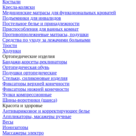
Костыли
Кресла-коляски
Медицинские матрасы для функциональных кроватей
Подъемники для инвалидов
Постельное белье и принадлежности
Приспособления для ванных комнат
Противопролежневые матрасы, подушки
Средства по уходу за лежачими больными
Трости
Ходунки
Ортопедические изделия
Бандажи,корсеты,реклинаторы
Ортопедическая обувь
Подушки ортопедические
Стельки, силиконовые изделия
Фиксаторы верхней конечности
Фиксаторы нижней конечности
Чулки компрессионные
Шины-воротники (шанса)
Красота и здоровье
Антиварикозное и корректирующее белье
Аппликаторы, масажеры ручные
Весы
Ионизаторы
Массажеры электро