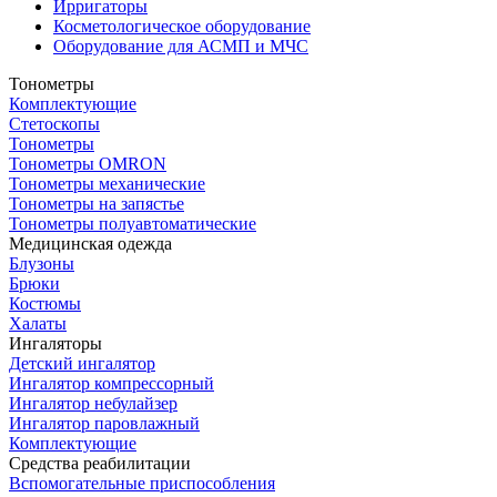
Ирригаторы
Косметологическое оборудование
Оборудование для АСМП и МЧС
Тонометры
Комплектующие
Стетоскопы
Тонометры
Тонометры OMRON
Тонометры механические
Тонометры на запястье
Тонометры полуавтоматические
Медицинская одежда
Блузоны
Брюки
Костюмы
Халаты
Ингаляторы
Детский ингалятор
Ингалятор компрессорный
Ингалятор небулайзер
Ингалятор паровлажный
Комплектующие
Средства реабилитации
Вспомогательные приспособления