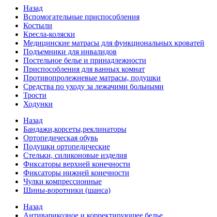
Назад
Вспомогательные приспособления
Костыли
Кресла-коляски
Медицинские матрасы для функциональных кроватей
Подъемники для инвалидов
Постельное белье и принадлежности
Приспособления для ванных комнат
Противопролежневые матрасы, подушки
Средства по уходу за лежачими больными
Трости
Ходунки
Назад
Бандажи,корсеты,реклинаторы
Ортопедическая обувь
Подушки ортопедические
Стельки, силиконовые изделия
Фиксаторы верхней конечности
Фиксаторы нижней конечности
Чулки компрессионные
Шины-воротники (шанса)
Назад
Антиварикозное и корректирующее белье