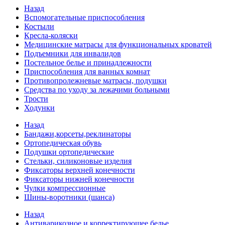
Назад
Вспомогательные приспособления
Костыли
Кресла-коляски
Медицинские матрасы для функциональных кроватей
Подъемники для инвалидов
Постельное белье и принадлежности
Приспособления для ванных комнат
Противопролежневые матрасы, подушки
Средства по уходу за лежачими больными
Трости
Ходунки
Назад
Бандажи,корсеты,реклинаторы
Ортопедическая обувь
Подушки ортопедические
Стельки, силиконовые изделия
Фиксаторы верхней конечности
Фиксаторы нижней конечности
Чулки компрессионные
Шины-воротники (шанса)
Назад
Антиварикозное и корректирующее белье