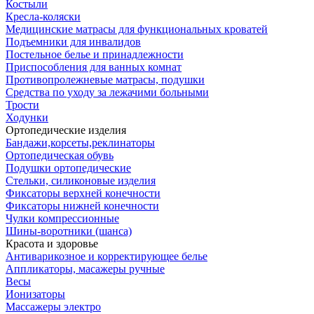
Костыли
Кресла-коляски
Медицинские матрасы для функциональных кроватей
Подъемники для инвалидов
Постельное белье и принадлежности
Приспособления для ванных комнат
Противопролежневые матрасы, подушки
Средства по уходу за лежачими больными
Трости
Ходунки
Ортопедические изделия
Бандажи,корсеты,реклинаторы
Ортопедическая обувь
Подушки ортопедические
Стельки, силиконовые изделия
Фиксаторы верхней конечности
Фиксаторы нижней конечности
Чулки компрессионные
Шины-воротники (шанса)
Красота и здоровье
Антиварикозное и корректирующее белье
Аппликаторы, масажеры ручные
Весы
Ионизаторы
Массажеры электро