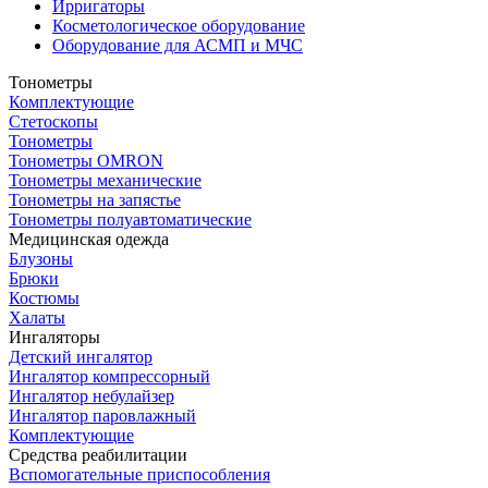
Ирригаторы
Косметологическое оборудование
Оборудование для АСМП и МЧС
Тонометры
Комплектующие
Стетоскопы
Тонометры
Тонометры OMRON
Тонометры механические
Тонометры на запястье
Тонометры полуавтоматические
Медицинская одежда
Блузоны
Брюки
Костюмы
Халаты
Ингаляторы
Детский ингалятор
Ингалятор компрессорный
Ингалятор небулайзер
Ингалятор паровлажный
Комплектующие
Средства реабилитации
Вспомогательные приспособления