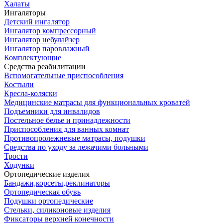
Халаты
Ингаляторы
Детский ингалятор
Ингалятор компрессорный
Ингалятор небулайзер
Ингалятор паровлажный
Комплектующие
Средства реабилитации
Вспомогательные приспособления
Костыли
Кресла-коляски
Медицинские матрасы для функциональных кроватей
Подъемники для инвалидов
Постельное белье и принадлежности
Приспособления для ванных комнат
Противопролежневые матрасы, подушки
Средства по уходу за лежачими больными
Трости
Ходунки
Ортопедические изделия
Бандажи,корсеты,реклинаторы
Ортопедическая обувь
Подушки ортопедические
Стельки, силиконовые изделия
Фиксаторы верхней конечности