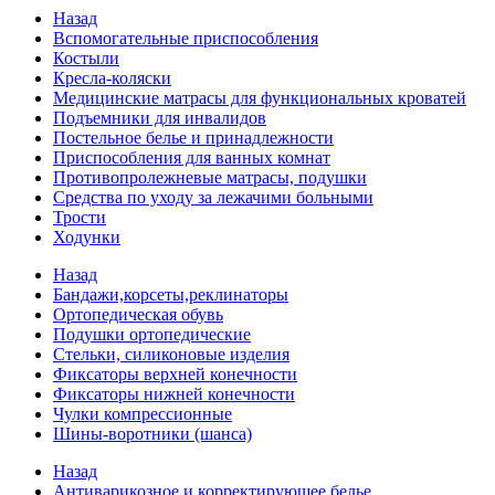
Назад
Вспомогательные приспособления
Костыли
Кресла-коляски
Медицинские матрасы для функциональных кроватей
Подъемники для инвалидов
Постельное белье и принадлежности
Приспособления для ванных комнат
Противопролежневые матрасы, подушки
Средства по уходу за лежачими больными
Трости
Ходунки
Назад
Бандажи,корсеты,реклинаторы
Ортопедическая обувь
Подушки ортопедические
Стельки, силиконовые изделия
Фиксаторы верхней конечности
Фиксаторы нижней конечности
Чулки компрессионные
Шины-воротники (шанса)
Назад
Антиварикозное и корректирующее белье