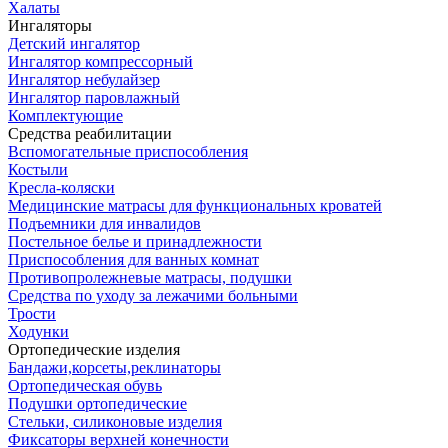
Халаты
Ингаляторы
Детский ингалятор
Ингалятор компрессорный
Ингалятор небулайзер
Ингалятор паровлажный
Комплектующие
Средства реабилитации
Вспомогательные приспособления
Костыли
Кресла-коляски
Медицинские матрасы для функциональных кроватей
Подъемники для инвалидов
Постельное белье и принадлежности
Приспособления для ванных комнат
Противопролежневые матрасы, подушки
Средства по уходу за лежачими больными
Трости
Ходунки
Ортопедические изделия
Бандажи,корсеты,реклинаторы
Ортопедическая обувь
Подушки ортопедические
Стельки, силиконовые изделия
Фиксаторы верхней конечности