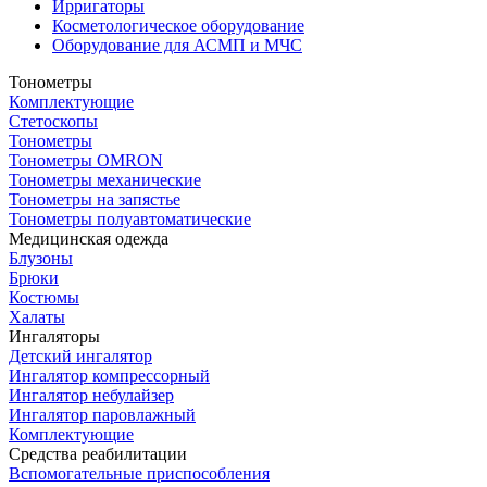
Ирригаторы
Косметологическое оборудование
Оборудование для АСМП и МЧС
Тонометры
Комплектующие
Стетоскопы
Тонометры
Тонометры OMRON
Тонометры механические
Тонометры на запястье
Тонометры полуавтоматические
Медицинская одежда
Блузоны
Брюки
Костюмы
Халаты
Ингаляторы
Детский ингалятор
Ингалятор компрессорный
Ингалятор небулайзер
Ингалятор паровлажный
Комплектующие
Средства реабилитации
Вспомогательные приспособления