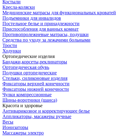
Костыли
Кресла-коляски
Медицинские матрасы для функциональных кроватей
Подъемники для инвалидов
Постельное белье и принадлежности
Приспособления для ванных комнат
Противопролежневые матрасы, подушки
Средства по уходу за лежачими больными
Трости
Ходунки
Ортопедические изделия
Бандажи,корсеты,реклинаторы
Ортопедическая обувь
Подушки ортопедические
Стельки, силиконовые изделия
Фиксаторы верхней конечности
Фиксаторы нижней конечности
Чулки компрессионные
Шины-воротники (шанса)
Красота и здоровье
Антиварикозное и корректирующее белье
Аппликаторы, масажеры ручные
Весы
Ионизаторы
Массажеры электро