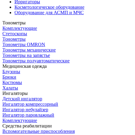
Ирригаторы
Косметологическое оборудование
Оборудование для АСМП и МЧС
Тонометры
Комплектующие
Стетоскопы
Тонометры
Тонометры OMRON
Тонометры механические
Тонометры на запястье
Тонометры полуавтоматические
Медицинская одежда
Блузоны
Брюки
Костюмы
Халаты
Ингаляторы
Детский ингалятор
Ингалятор компрессорный
Ингалятор небулайзер
Ингалятор паровлажный
Комплектующие
Средства реабилитации
Вспомогательные приспособления