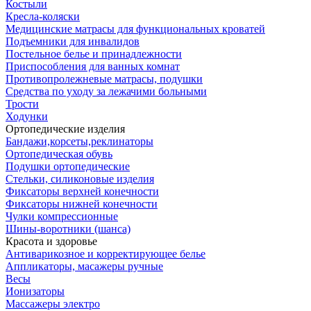
Костыли
Кресла-коляски
Медицинские матрасы для функциональных кроватей
Подъемники для инвалидов
Постельное белье и принадлежности
Приспособления для ванных комнат
Противопролежневые матрасы, подушки
Средства по уходу за лежачими больными
Трости
Ходунки
Ортопедические изделия
Бандажи,корсеты,реклинаторы
Ортопедическая обувь
Подушки ортопедические
Стельки, силиконовые изделия
Фиксаторы верхней конечности
Фиксаторы нижней конечности
Чулки компрессионные
Шины-воротники (шанса)
Красота и здоровье
Антиварикозное и корректирующее белье
Аппликаторы, масажеры ручные
Весы
Ионизаторы
Массажеры электро