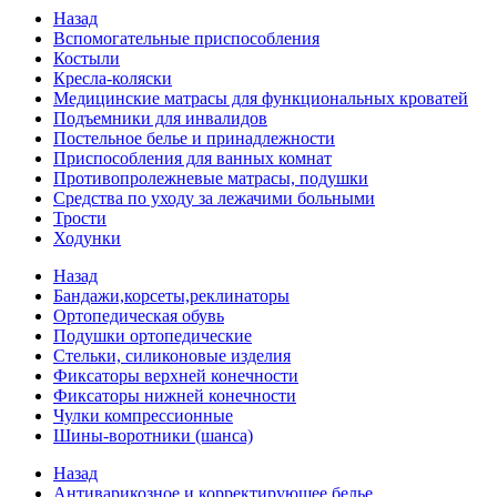
Назад
Вспомогательные приспособления
Костыли
Кресла-коляски
Медицинские матрасы для функциональных кроватей
Подъемники для инвалидов
Постельное белье и принадлежности
Приспособления для ванных комнат
Противопролежневые матрасы, подушки
Средства по уходу за лежачими больными
Трости
Ходунки
Назад
Бандажи,корсеты,реклинаторы
Ортопедическая обувь
Подушки ортопедические
Стельки, силиконовые изделия
Фиксаторы верхней конечности
Фиксаторы нижней конечности
Чулки компрессионные
Шины-воротники (шанса)
Назад
Антиварикозное и корректирующее белье