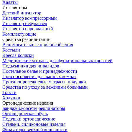
Халаты
Ингаляторы
Детский ингалятор
Ингалятор компрессорный
Ингалятор небулайзер
Ингалятор паровлажный
Комплектующие
Средства реабилитации
Вспомогательные приспособления
Костыли
Кресла-коляски
Медицинские матрасы для функциональных кроватей
Подъемники для инвалидов
Постельное белье и принадлежности
Приспособления для ванных комнат
Противопролежневые матрасы, подушки
Средства по уходу за лежачими больными
Трости
Ходунки
Ортопедические изделия
Бандажи,корсеты,реклинаторы
Ортопедическая обувь
Подушки ортопедические
Стельки, силиконовые изделия
Фиксаторы верхней конечности