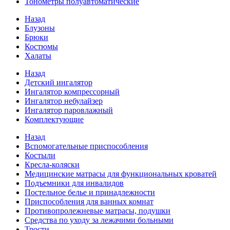
Тонометры полуавтоматические
Назад
Блузоны
Брюки
Костюмы
Халаты
Назад
Детский ингалятор
Ингалятор компрессорный
Ингалятор небулайзер
Ингалятор паровлажный
Комплектующие
Назад
Вспомогательные приспособления
Костыли
Кресла-коляски
Медицинские матрасы для функциональных кроватей
Подъемники для инвалидов
Постельное белье и принадлежности
Приспособления для ванных комнат
Противопролежневые матрасы, подушки
Средства по уходу за лежачими больными
Трости