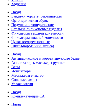
Ходунки
Назад
Бандажи,корсеты,реклинаторы
Ортопедическая обувь
Подушки ортопедические
Стельки, силиконовые изделия
Фиксаторы верхней конечности
Фиксаторы нижней конечности
Чулки компрессионные
Шины-воротники (шанса)
Назад
Антиварикозное и корректирующее белье
Аппликаторы, масажеры ручные
Весы
Ионизаторы
Массажеры электро
Солевые лампы
Увлажнители
Назад
Комплектующие СА
Назад