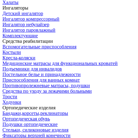
Халаты
Ингаляторы
Детский ингалятор
Ингалятор компрессорный
Ингалятор небулайзер
Ингалятор паровлажный
Комплектующие
Средства реабилитации
Вспомогательные приспособления
Костыли
Кресла-коляски
Медицинские матрасы для функциональных кроватей
Подъемники для инвалидов
Постельное белье и принадлежности
Приспособления для ванных комнат
Противопролежневые матрасы, подушки
Средства по уходу за лежачими больными
Трости
Ходунки
Ортопедические изделия
Бандажи,корсеты,реклинаторы
Ортопедическая обувь
Подушки ортопедические
Стельки, силиконовые изделия
Фиксаторы верхней конечности