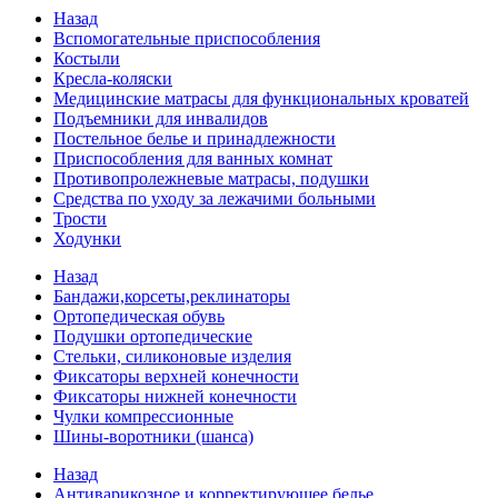
Назад
Вспомогательные приспособления
Костыли
Кресла-коляски
Медицинские матрасы для функциональных кроватей
Подъемники для инвалидов
Постельное белье и принадлежности
Приспособления для ванных комнат
Противопролежневые матрасы, подушки
Средства по уходу за лежачими больными
Трости
Ходунки
Назад
Бандажи,корсеты,реклинаторы
Ортопедическая обувь
Подушки ортопедические
Стельки, силиконовые изделия
Фиксаторы верхней конечности
Фиксаторы нижней конечности
Чулки компрессионные
Шины-воротники (шанса)
Назад
Антиварикозное и корректирующее белье