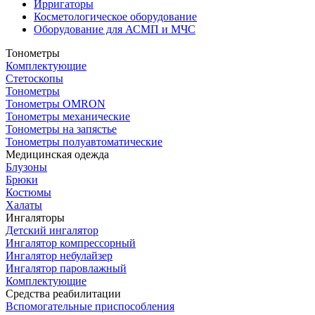
Ирригаторы
Косметологическое оборудование
Оборудование для АСМП и МЧС
Тонометры
Комплектующие
Стетоскопы
Тонометры
Тонометры OMRON
Тонометры механические
Тонометры на запястье
Тонометры полуавтоматические
Медицинская одежда
Блузоны
Брюки
Костюмы
Халаты
Ингаляторы
Детский ингалятор
Ингалятор компрессорный
Ингалятор небулайзер
Ингалятор паровлажный
Комплектующие
Средства реабилитации
Вспомогательные приспособления