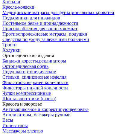
Костыли
Кресла-коляски
Медицинские матрасы для функциональных кроватей
Подъемники для инвалидов
Постельное белье и принадлежности
Приспособления для ванных комнат
Противопролежневые матрасы, подушки
Средства по уходу за лежачими больными
Трости
Ходунки
Ортопедические изделия
Бандажи,корсеты,реклинаторы
Ортопедическая обувь
Подушки ортопедические
Стельки, силиконовые изделия
Фиксаторы верхней конечности
Фиксаторы нижней конечности
Чулки компрессионные
Шины-воротники (шанса)
Красота и здоровье
Антиварикозное и корректирующее белье
Аппликаторы, масажеры ручные
Весы
Ионизаторы
Массажеры электро