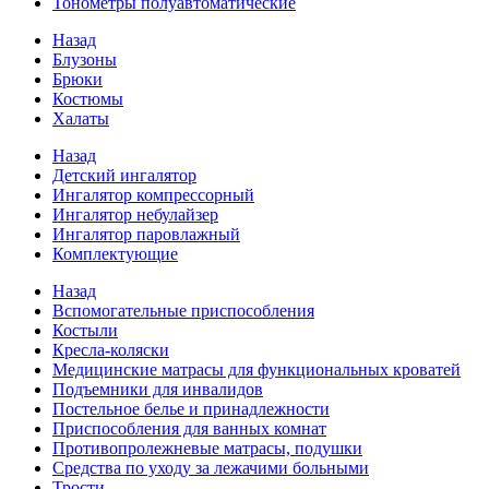
Тонометры полуавтоматические
Назад
Блузоны
Брюки
Костюмы
Халаты
Назад
Детский ингалятор
Ингалятор компрессорный
Ингалятор небулайзер
Ингалятор паровлажный
Комплектующие
Назад
Вспомогательные приспособления
Костыли
Кресла-коляски
Медицинские матрасы для функциональных кроватей
Подъемники для инвалидов
Постельное белье и принадлежности
Приспособления для ванных комнат
Противопролежневые матрасы, подушки
Средства по уходу за лежачими больными
Трости