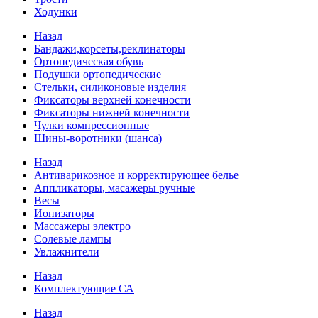
Ходунки
Назад
Бандажи,корсеты,реклинаторы
Ортопедическая обувь
Подушки ортопедические
Стельки, силиконовые изделия
Фиксаторы верхней конечности
Фиксаторы нижней конечности
Чулки компрессионные
Шины-воротники (шанса)
Назад
Антиварикозное и корректирующее белье
Аппликаторы, масажеры ручные
Весы
Ионизаторы
Массажеры электро
Солевые лампы
Увлажнители
Назад
Комплектующие СА
Назад